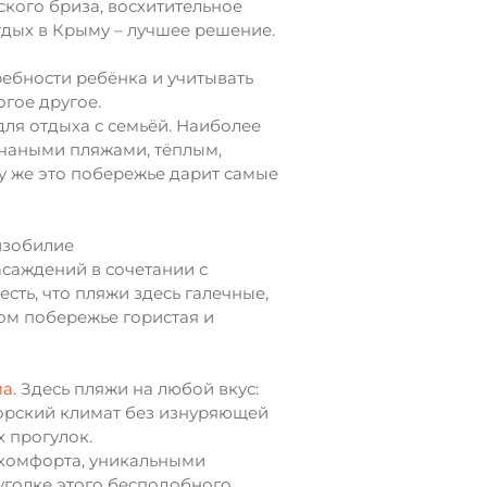
ского бриза, восхитительное
отдых в Крыму – лучшее решение.
требности ребёнка и учитывать
гое другое.
ля отдыха с семьёй. Наиболее
чаными пляжами, тёплым,
у же это побережье дарит самые
изобилие
асаждений в сочетании с
сть, что пляжи здесь галечные,
ом побережье гористая и
ма
. Здесь пляжи на любой вкус:
морский климат без изнуряющей
 прогулок.
 комфорта, уникальными
уголке этого бесподобного