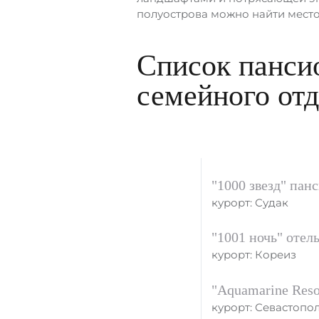
полуострова можно найти мест
Список пансио
семейного от
"1000 звезд" пан
курорт: Судак
"1001 ночь" отел
курорт: Кореиз
"Aquamarine Reso
курорт: Севастопо