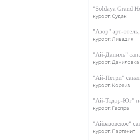
"Soldaya Grand H
курорт: Судак
"Азор" арт-отель
курорт: Ливадия
"Ай-Даниль" сан
курорт: Даниловка
"Ай-Петри" сана
курорт: Кореиз
"Ай-Тодор-Юг" п
курорт: Гаспра
"Айвазовское" са
курорт: Партенит