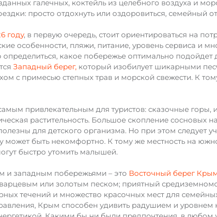
данных галечных, коктейль из целебного воздуха и мор
поездки: просто отдохнуть или оздоровиться, семейный 
6 году
, в первую очередь, стоит ориентироваться на по
ие особенности, пляжи, питание, уровень сервиса и мно
о определиться, какое побережье оптимально подойдет д
ется
Западный берег,
который изобилует шикарными пес
ом с примесью степных трав и морской свежести. К том
самым привлекательным для туристов: сказочные горы, 
ическая растительность. Большое скопление сосновых н
лезны для детского организма. Но при этом следует уче
ку может быть некомфортно. К тому же местность на южн
огут быстро утомить малышей.
ым и западным побережьями – это
Восточный берег Кры
 кварцевым или золотым песком; приятный средиземно
рных течений и множество красочных мест для семейных
равления, Крым способен удивить радушием и уровнем
ргетикой. Какими бы ни были предпочтения, в любом 