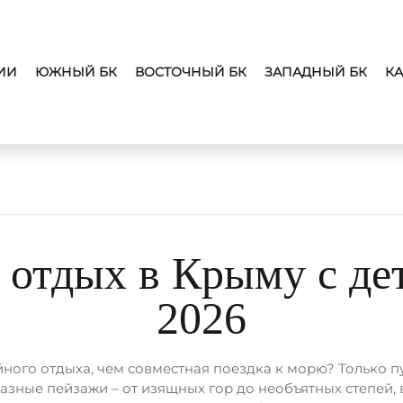
ИИ
ЮЖНЫЙ БК
ВОСТОЧНЫЙ БК
ЗАПАДНЫЙ БК
КА
отдых в Крыму с де
2026
ного отдыха, чем совместная поездка к морю? Только пу
зные пейзажи – от изящных гор до необъятных степей, 