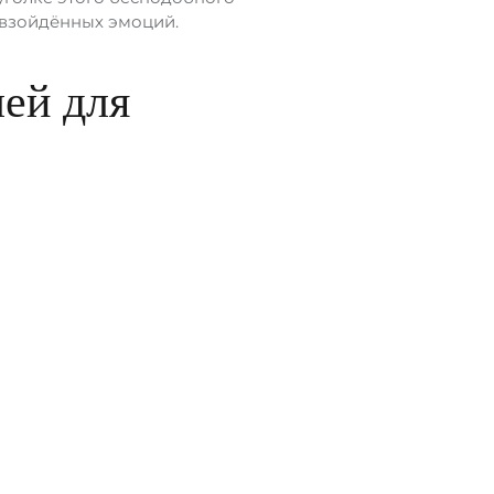
евзойдённых эмоций.
лей для