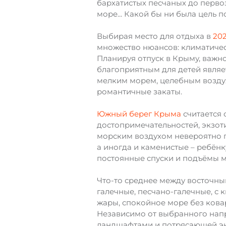
бархатистых песчаных до первоз
море... Какой бы ни была цель 
Выбирая место для отдыха в
202
множество нюансов: климатическ
Планируя отпуск в Крыму, важн
благоприятным для детей явля
мелким морем, целебным воздух
романтичные закаты.
Южный берег Крыма
считается 
достопримечательностей, экзот
морским воздухом невероятно по
а иногда и каменистые – ребён
постоянные спуски и подъёмы м
Что-то среднее между восточн
галечные, песчано-галечные, с
жары, спокойное море без кова
Независимо от выбранного нап
ландшафтами и потрясающей эне