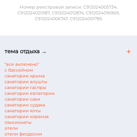
Номер реестровой записи: С912024005734,
С912024020187, С912024012874, С912024016969,
С912024006747, С912024001785
тема отдыха →
"все включено"
с бассейном
санатории крыма
санатории алушты
санатории гаспры
санатории евпатории
санатории саки
санатории судака
санатории ялты
санатории кореиза
пансионаты
отели
отели феодосии