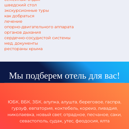
шведский стол
экскурсионные туры
как добраться
лечение
опорно-двигательного аппарата
органов дыхания
сердечно-сосудистой системы
мед. документы
рестораны крыма
Мы подберем отель для вас!
ЮБК
,
ВБК
,
ЗБК
,
алупка
,
алушта
,
береговое
,
гаспра
,
гурзуф
,
евпатория
,
коктебель
,
кореиз
,
ливадия
,
николаевка
,
новый свет
,
отрадное
,
песчаное
,
саки
,
севастополь
,
судак
,
утес
,
феодосия
,
ялта