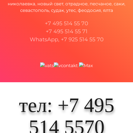
николаевка
,
новый свет
,
отрадное
,
песчаное
,
саки
,
севастополь
,
судак
,
утес
,
феодосия
,
ялта
+7 495 514 55 70
+7 495 514 55 71
WhatsApp, +7 925 514 55 70
тел: +7 495
514 5570