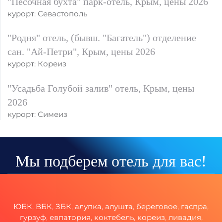
"Песочная бухта" парк-отель, Крым, цены 2026
курорт: Севастополь
"Родня" отель, (бывш. "Багатель") отделение
сан. "Ай-Петри", Крым, цены 2026
курорт: Кореиз
"Усадьба Голубой залив" отель, Крым, цены
2026
курорт: Симеиз
Мы подберем отель для вас!
ЮБК
,
ВБК
,
ЗБК
,
алупка
,
алушта
,
береговое
,
гаспра
,
гурзуф
,
евпатория
,
коктебель
,
кореиз
,
ливадия
,