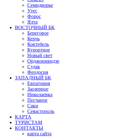
Семидворье
Утес
Форос
Ялта
ВОСТОЧНЫЙ БК
Береговое
Керчь
Коктебель
Курортное
Новый свет
Орджоникидзе
Судак
Феодосия
ЗАПАДНЫЙ БК
Евпатория
Заозерное
Николаевка
Песчаное
Саки
Севастополь
КАРТА
ТУРИСТАМ
КОНТАКТЫ
карта сайта