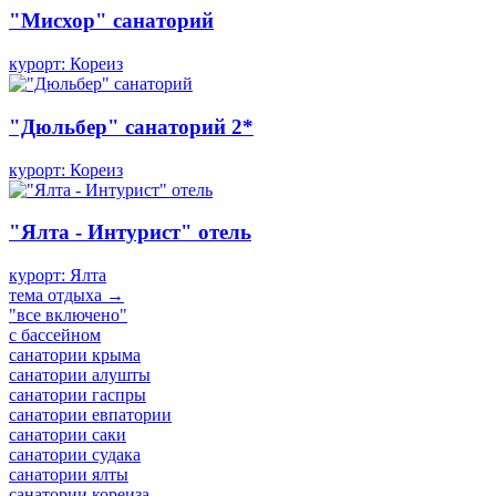
"Мисхор" санаторий
курорт: Кореиз
"Дюльбер" санаторий 2*
курорт: Кореиз
"Ялта - Интурист" отель
курорт: Ялта
тема отдыха →
"все включено"
с бассейном
санатории крыма
санатории алушты
санатории гаспры
санатории евпатории
санатории саки
санатории судака
санатории ялты
санатории кореиза