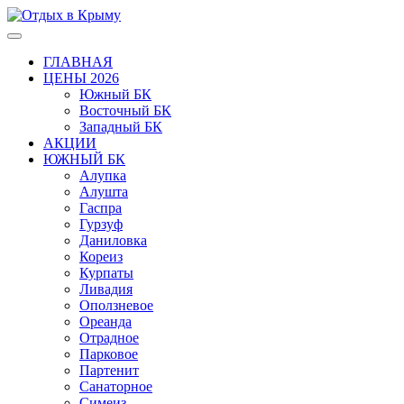
ГЛАВНАЯ
ЦЕНЫ 2026
Южный БК
Восточный БК
Западный БК
АКЦИИ
ЮЖНЫЙ БК
Алупка
Алушта
Гаспра
Гурзуф
Даниловка
Кореиз
Курпаты
Ливадия
Оползневое
Ореанда
Отрадное
Парковое
Партенит
Санаторное
Симеиз