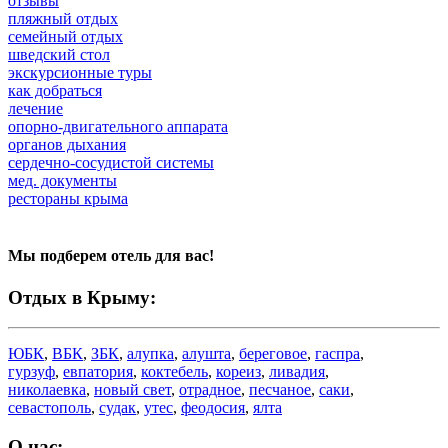
отзывы
пляжный отдых
семейный отдых
шведский стол
экскурсионные туры
как добраться
лечение
опорно-двигательного аппарата
органов дыхания
сердечно-сосудистой системы
мед. документы
рестораны крыма
Мы подберем отель для вас!
Отдых в Крыму:
ЮБК
,
ВБК
,
ЗБК
,
алупка
,
алушта
,
береговое
,
гаспра
,
гурзуф
,
евпатория
,
коктебель
,
кореиз
,
ливадия
,
николаевка
,
новый свет
,
отрадное
,
песчаное
,
саки
,
севастополь
,
судак
,
утес
,
феодосия
,
ялта
О нас: