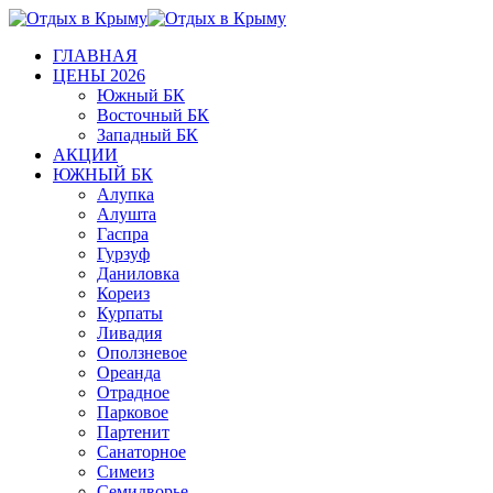
ГЛАВНАЯ
ЦЕНЫ 2026
Южный БК
Восточный БК
Западный БК
АКЦИИ
ЮЖНЫЙ БК
Алупка
Алушта
Гаспра
Гурзуф
Даниловка
Кореиз
Курпаты
Ливадия
Оползневое
Ореанда
Отрадное
Парковое
Партенит
Санаторное
Симеиз
Семидворье