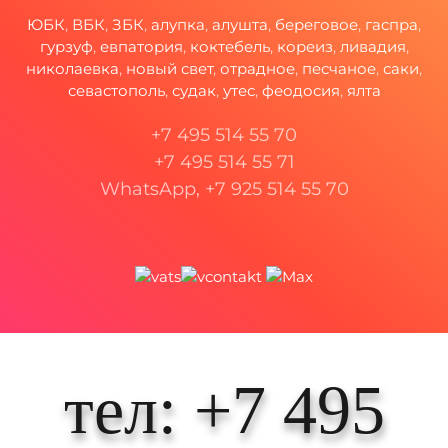
ЮБК
,
ВБК
,
ЗБК
,
алупка
,
алушта
,
береговое
,
гаспра
,
гурзуф
,
евпатория
,
коктебель
,
кореиз
,
ливадия
,
николаевка
,
новый свет
,
отрадное
,
песчаное
,
саки
,
севастополь
,
судак
,
утес
,
феодосия
,
ялта
+7 495 514 55 70
+7 495 514 55 71
WhatsApp, +7 925 514 55 70
тел: +7 495