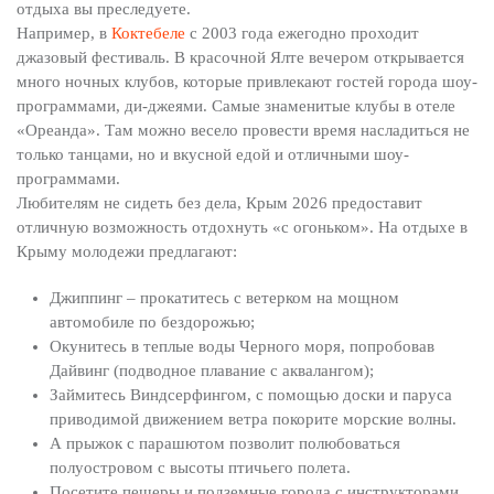
отдыха вы преследуете.
Например, в
Коктебеле
с 2003 года ежегодно проходит
джазовый фестиваль. В красочной Ялте вечером открывается
много ночных клубов, которые привлекают гостей города шоу-
программами, ди-джеями. Самые знаменитые клубы в отеле
«Ореанда». Там можно весело провести время насладиться не
только танцами, но и вкусной едой и отличными шоу-
программами.
Любителям не сидеть без дела, Крым 2026 предоставит
отличную возможность отдохнуть «с огоньком». На отдыхе в
Крыму молодежи предлагают:
Джиппинг – прокатитесь с ветерком на мощном
автомобиле по бездорожью;
Окунитесь в теплые воды Черного моря, попробовав
Дайвинг (подводное плавание с аквалангом);
Займитесь Виндсерфингом, с помощью доски и паруса
приводимой движением ветра покорите морские волны.
А прыжок с парашютом позволит полюбоваться
полуостровом с высоты птичьего полета.
Посетите пещеры и подземные города с инструкторами