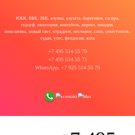
ЮБК
,
ВБК
,
ЗБК
,
алупка
,
алушта
,
береговое
,
гаспра
,
гурзуф
,
евпатория
,
коктебель
,
кореиз
,
ливадия
,
николаевка
,
новый свет
,
отрадное
,
песчаное
,
саки
,
севастополь
,
судак
,
утес
,
феодосия
,
ялта
+7 495 514 55 70
+7 495 514 55 71
WhatsApp, +7 925 514 55 70