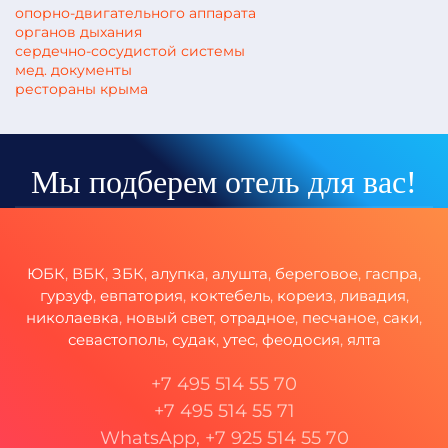
опорно-двигательного аппарата
органов дыхания
сердечно-сосудистой системы
мед. документы
рестораны крыма
Мы подберем отель для вас!
ЮБК
,
ВБК
,
ЗБК
,
алупка
,
алушта
,
береговое
,
гаспра
,
гурзуф
,
евпатория
,
коктебель
,
кореиз
,
ливадия
,
николаевка
,
новый свет
,
отрадное
,
песчаное
,
саки
,
севастополь
,
судак
,
утес
,
феодосия
,
ялта
+7 495 514 55 70
+7 495 514 55 71
WhatsApp, +7 925 514 55 70