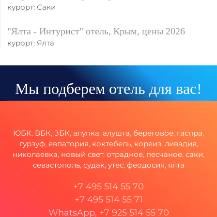
курорт: Саки
"Ялта - Интурист" отель, Крым, цены 2026
курорт: Ялта
Мы подберем отель для вас!
ЮБК
,
ВБК
,
ЗБК
,
алупка
,
алушта
,
береговое
,
гаспра
,
гурзуф
,
евпатория
,
коктебель
,
кореиз
,
ливадия
,
николаевка
,
новый свет
,
отрадное
,
песчаное
,
саки
,
севастополь
,
судак
,
утес
,
феодосия
,
ялта
+7 495 514 55 70
+7 495 514 55 71
WhatsApp, +7 925 514 55 70