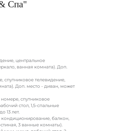
& Спа"
видение, центральное
еркало, ванная комната). Доп.
ере, спутниковое телевидение,
ата). Доп. место - диван, может
 в номере, спутниковое
абочий стол, 1,5-спальные
о 13 лет.
ное кондиционирование, балкон,
остиная, 3 ванные комнаты).