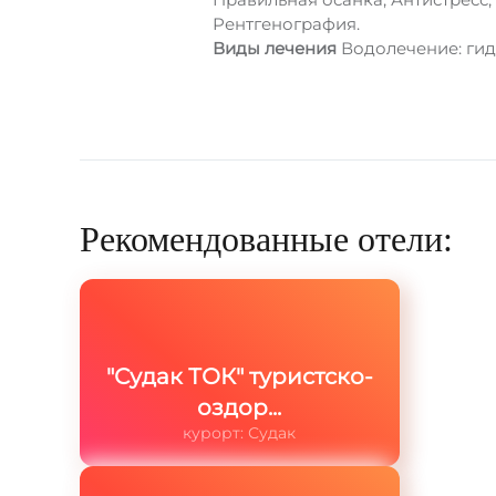
Рентгенография.
Виды лечения
Водолечение: гид
Рекомендованные отели:
"Судак ТОК" туристско-
оздор...
курорт: Судак