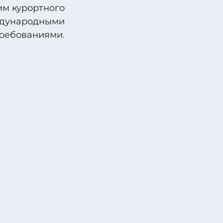
мм курортного
еждународными
ребованиями.