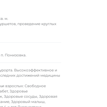
в. м.
фуршетов, проведение круглых
п. Понизовка.
урорта. Высокоэффективное и
последних достижений медицины
ья взрослых: Свободное
абет, Здоровье
к, Здоровые сосуды, Здоровая
хание, Здоровый малыш,
т 4-х лет Диагностика