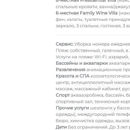
8-местная Presidential Villa
(макс.
спальные кровати, ванна/джакуз
6-местная Family Wine Villa
(макс
фен, халаты, туалетные принадле
зеркало, 3 спальни, гостиная, 
Сервис:
Уборка номера ежедневн
Пляж: собственный, галечный, в
Услуги на пляже: Wi-Fi, аэрарий,
Бассейны и аквапарки
аквапарк
Развлечения
анимационные прог
Красота и СПА
косметологически
центр, антицеллюлитный массаж
массаж, массажный кабинет, русс
Спорт
аквааэробика, бассейн, б
спортивный зал, теннисный корт
Прочие услуги
шезлонги у бассе
одежды), междугородний телефо
бюро, химчистка одежды, вызов 
Дети
Без ограничений. До 3 лет