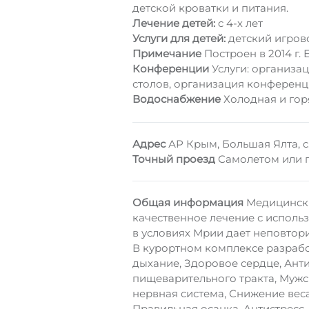
детской кроватки и питания.
Лечение детей:
c 4-х лет
Услуги для детей:
детский игрово
Примечание
Построен в 2014 г. 
Конференции
Услуги: организа
столов, организация конференц
Водоснабжение
Холодная и гор
Адрес
АР Крым, Большая Ялта, c.
Точный проезд
Самолетом или п
Общая информация
Медицински
качественное лечение с исполь
в условиях Мрии дает неповто
В курортном комплексе разраб
дыхание, Здоровое сердце, Анти
пищеварительного тракта, Мужс
нервная система, Снижение вес
Правильная осанка, Антистресс