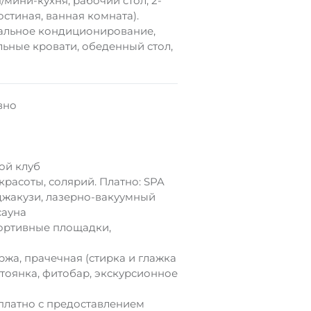
ня/мини-кухня, рабочий стол, 2-
остиная, ванная комната).
нтральное кондиционирование,
альные кровати, обеденный стол,
вно
ой клуб
расоты, солярий. Платно: SPA
 джакузи, лазерно-вакуумный
сауна
портивные площадки,
ржа, прачечная (стирка и глажка
тоянка, фитобар, экскурсионное
сплатно с предоставлением