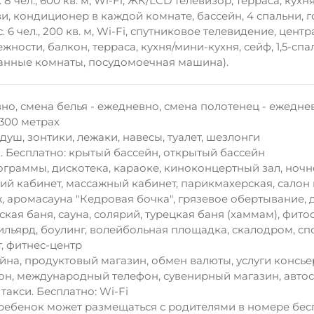
 8 чел., 600 кв. м, Wi-Fi, ЖК/LCD телевизор, терраса, кух
и, кондиционер в каждой комнате, бассейн, 4 спальни, г
. 6 чел., 200 кв. м, Wi-Fi, спутниковое телевидение, це
жности, балкон, терраса, кухня/мини-кухня, сейф, 1,5-сп
3 ванные комнаты, посудомоечная машина).
о, смена белья - ежедневно, смена полотенец - ежедне
 300 метрах
 душ, зонтики, лежаки, навесы, туалет, шезлонги
. Бесплатно: крытый бассейн, открытый бассейн
раммы, дискотека, караоке, киноконцертный зал, ночн
й кабинет, массажный кабинет, парикмахерская, салон к
, аромасауна "Кедровая бочка", грязевое обертывание,
кая баня, сауна, солярий, турецкая баня (хаммам), фито
ильярд, боулинг, волейбольная площадка, скалодром, с
, фитнес-центр
йна, продуктовый магазин, обмен валюты, услуги консье
н, международный телефон, сувенирный магазин, автос
такси. Бесплатно: Wi-Fi
 ребенок может размещаться с родителями в номере бе