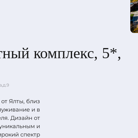
ный комплекс, 5*,
,д.9
от Ялты, близ
луживание и в
ля. Дизайн от
 уникальным и
ирокий спектр