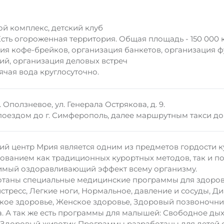
й комплекс, детский клуб
Есть огороженная территория. Общая площадь - 150 000 к
ция кофе-брейков, организация банкетов, организация 
ий, организация деловых встреч
ячая вода круглосуточно.
 Оползневое, ул. Генерала Острякова, д. 9.
оездом до г. Симферополь, далее маршрутным такси до 
й центр Мрия является одним из предметов гордости к
зованием как традиционных курортных методов, так и 
римый оздоравливающий эффект всему организму.
отаны специальные медицинские программы для здоров
стресс, Легкие ноги, Нормальное, давление и сосуды, Ди
кое здоровье, Женское здоровье, Здоровый позвоночни
а. А так же есть программы для малышей: Свободное ды
, Здоровый животик Программы разработаны для детей о