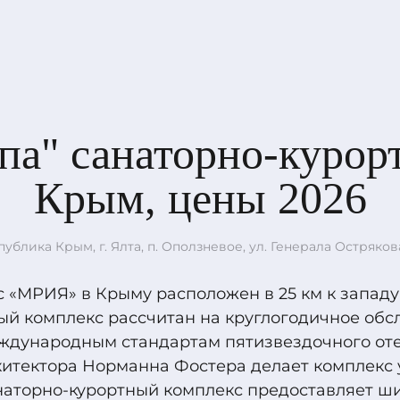
па" санаторно-курорт
Крым, цены 2026
публика Крым, г. Ялта, п. Оползневое, ул. Генерала Острякова
 «МРИЯ» в Крыму расположен в 25 км к западу 
й комплекс рассчитан на круглогодичное обс
ждународным стандартам пятизвездочного оте
хитектора Норманна Фостера делает комплекс
наторно-курортный комплекс предоставляет ш