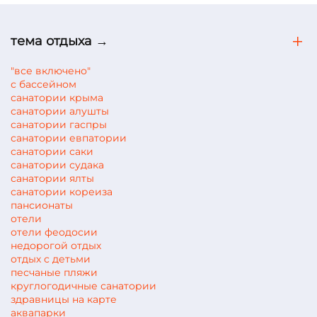
тема отдыха →
"все включено"
с бассейном
санатории крыма
санатории алушты
санатории гаспры
санатории евпатории
санатории саки
санатории судака
санатории ялты
санатории кореиза
пансионаты
отели
отели феодосии
недорогой отдых
отдых с детьми
песчаные пляжи
круглогодичные санатории
здравницы на карте
аквапарки