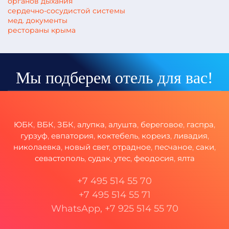
органов дыхания
сердечно-сосудистой системы
мед. документы
рестораны крыма
Мы подберем отель для вас!
ЮБК
,
ВБК
,
ЗБК
,
алупка
,
алушта
,
береговое
,
гаспра
,
гурзуф
,
евпатория
,
коктебель
,
кореиз
,
ливадия
,
николаевка
,
новый свет
,
отрадное
,
песчаное
,
саки
,
севастополь
,
судак
,
утес
,
феодосия
,
ялта
+7 495 514 55 70
+7 495 514 55 71
WhatsApp, +7 925 514 55 70