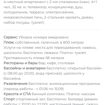
4-местный апартамент с 2-мя спальянми (макс. 4+1
чел., 32 кв. м, телевизор, кондиционер, душ,
холодильник, терраса, электрочайник,
микроволновая печь, 2-спальная кровать, диван,
набор посуды, туалет).
Сервис:
Уборка номера ежедневно
Пляж:
собственный, галечный, в 800 метрах
Услуги на пляже: места для переодевания, навесы,
шезлонги. Бесплатно: лежаки. Платно: туалет,
Протяженность пляжа 58 метров
Рестораны и бары
бар, кафе, столовая
Бассейны и аквапарки
Бесплатно: открытый бассейн
(с 08:00 до 20:00, вода пресная), шезлонги у
бассейна
Развлечения
Бесплатно: анимационные программы
(период работы - с 01.06 по 15.09)
Красота и СПА
банный комплекс. Платно: массаж
Спорт
спортивный зал. Бесплатно: бильярд (режим
работы: с 10:00 до 22:00), настольный теннис, сквош