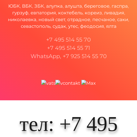
ЮБК
,
ВБК
,
ЗБК
,
алупка
,
алушта
,
береговое
,
гаспра
,
гурзуф
,
евпатория
,
коктебель
,
кореиз
,
ливадия
,
николаевка
,
новый свет
,
отрадное
,
песчаное
,
саки
,
севастополь
,
судак
,
утес
,
феодосия
,
ялта
+7 495 514 55 70
+7 495 514 55 71
WhatsApp, +7 925 514 55 70
тел: +7 495