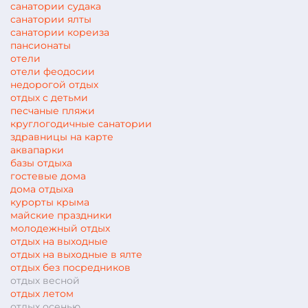
санатории судака
санатории ялты
санатории кореиза
пансионаты
отели
отели феодосии
недорогой отдых
отдых с детьми
песчаные пляжи
круглогодичные санатории
здравницы на карте
аквапарки
базы отдыха
гостевые дома
дома отдыха
курорты крыма
майские праздники
молодежный отдых
отдых на выходные
отдых на выходные в ялте
отдых без посредников
отдых весной
отдых летом
отдых осенью