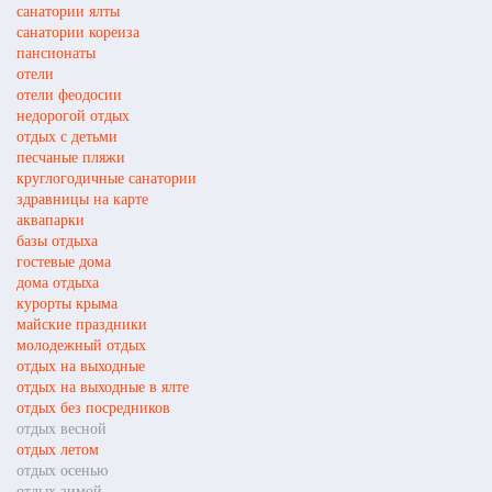
санатории ялты
санатории кореиза
пансионаты
отели
отели феодосии
недорогой отдых
отдых с детьми
песчаные пляжи
круглогодичные санатории
здравницы на карте
аквапарки
базы отдыха
гостевые дома
дома отдыха
курорты крыма
майские праздники
молодежный отдых
отдых на выходные
отдых на выходные в ялте
отдых без посредников
отдых весной
отдых летом
отдых осенью
отдых зимой