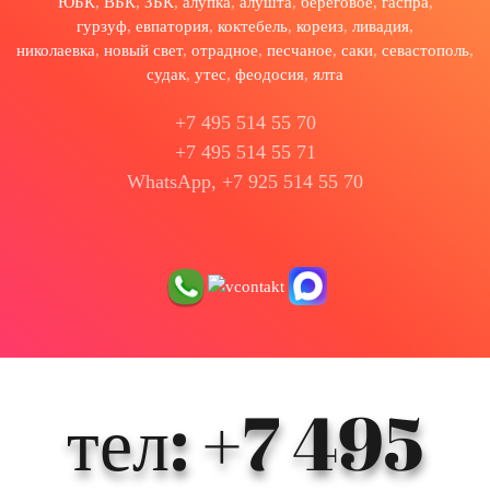
ЮБК
,
ВБК
,
ЗБК
,
алупка
,
алушта
,
береговое
,
гаспра
,
гурзуф
,
евпатория
,
коктебель
,
кореиз
,
ливадия
,
николаевка
,
новый свет
,
отрадное
,
песчаное
,
саки
,
севастополь
,
судак
,
утес
,
феодосия
,
ялта
+7 495 514 55 70
+7 495 514 55 71
WhatsApp, +7 925 514 55 70
тел: +7 495