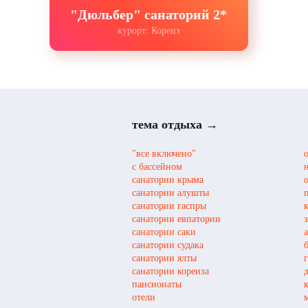
"Дюльбер" санаторий 2*
курорт: Кореиз
тема отдыха →
"все включено"
с бассейном
санатории крыма
санатории алушты
санатории гаспры
санатории евпатории
санатории саки
санатории судака
санатории ялты
санатории кореиза
пансионаты
отели