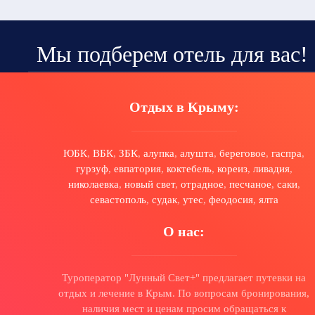
Мы подберем отель для вас!
Отдых в Крыму:
ЮБК
,
ВБК
,
ЗБК
,
алупка
,
алушта
,
береговое
,
гаспра
,
гурзуф
,
евпатория
,
коктебель
,
кореиз
,
ливадия
,
николаевка
,
новый свет
,
отрадное
,
песчаное
,
саки
,
севастополь
,
судак
,
утес
,
феодосия
,
ялта
О нас:
Туроператор "Лунный Свет+" предлагает путевки на
отдых и лечение в Крым. По вопросам бронирования,
наличия мест и ценам просим обращаться к