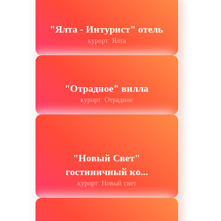
"Ялта - Интурист" отель
курорт: Ялта
"Отрадное" вилла
курорт: Отрадное
"Новый Свет"
гостиничный ко...
курорт: Новый свет