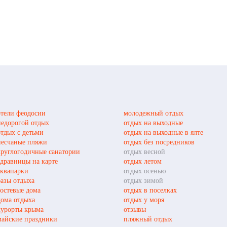
отели феодосии
молодежный отдых
недорогой отдых
отдых на выходные
отдых с детьми
отдых на выходные в ялте
песчаные пляжи
отдых без посредников
круглогодичные санатории
отдых весной
здравницы на карте
отдых летом
аквапарки
отдых осенью
базы отдыха
отдых зимой
гостевые дома
отдых в поселках
дома отдыха
отдых у моря
курорты крыма
отзывы
майские праздники
пляжный отдых