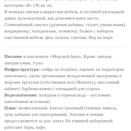
категория «В» (36 кв. м).
В номерах мягкая и корпусная мебель, в гостиной раскладной
диван, используемый, как дополнительное место.
Совмещённый санузел (душевая кабинка, туалет, умывальник),
кондиционер, холодильник, телевизор, балкон с набором
пластиковой мебели, фен, халаты, тапочки. Вид на море.
Питание
в пансионате «Морской бриз», Крым: завтрак,
завтрак-ужин, 3-раз.
Инфраструктура:
сейфы на reception, паркинг на территории
пансионата, сауна; организация экскурсионной программы и
морских прогулок (собственная яхта Monterey), массажный
кабинет, барбекю-камин с площадкой для отдыха.
Водоснабжение:
холодная и горячая вода – постоянно
(автономная котельная).
Пляж:
мелкогалечный, благоустроенный (теневые навесы,
душ, кабинки для переодевания). Зонтики и лежаки
предоставляются за доп. плату. На пляжной набережной
работают бары, кафе.