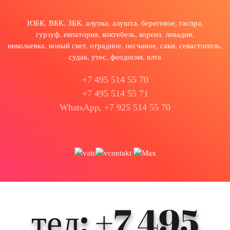
ЮБК
,
ВБК
,
ЗБК
,
алупка
,
алушта
,
береговое
,
гаспра
,
гурзуф
,
евпатория
,
коктебель
,
кореиз
,
ливадия
,
николаевка
,
новый свет
,
отрадное
,
песчаное
,
саки
,
севастополь
,
судак
,
утес
,
феодосия
,
ялта
+7 495 514 55 70
+7 495 514 55 71
WhatsApp, +7 925 514 55 70
тел: +7 495